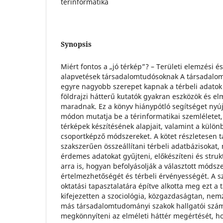
térinformatika
Synopsis
Miért fontos a „jó térkép”? – Területi elemzési és
alapvetések társadalomtudósoknak A társadalo
egyre nagyobb szerepet kapnak a térbeli adato
földrajzi hátterű kutatók gyakran eszközök és el
maradnak. Ez a könyv hiánypótló segítséget nyú
módon mutatja be a térinformatikai szemléletet, 
térképek készítésének alapjait, valamint a külön
csoportképző módszereket. A kötet részletesen t
szakszerűen összeállítani térbeli adatbázisokat
érdemes adatokat gyűjteni, előkészíteni és strukt
arra is, hogyan befolyásolják a választott móds
értelmezhetőségét és térbeli érvényességét. A s
oktatási tapasztalatára építve alkotta meg ezt a
kifejezetten a szociológia, közgazdaságtan, ne
más társadalomtudományi szakok hallgatói számá
megkönnyíteni az elméleti háttér megértését, ho