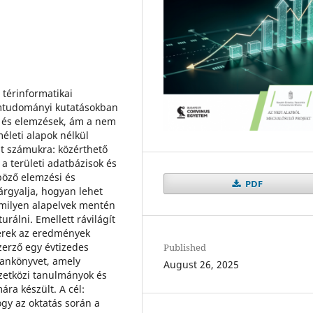
 térinformatikai
mtudományi kutatásokban
k és elemzések, ám a nem
méleti alapok nélkül
jt számukra: közérthető
a területi adatbázisok és
böző elemzési és
PDF
árgyalja, hogyan lehet
, milyen alapelvek mentén
urálni. Emellett rávilágít
zerek az eredmények
zerző egy évtizedes
Published
 tankönyvet, amely
August 26, 2025
mzetközi tanulmányok és
ra készült. A cél:
gy az oktatás során a