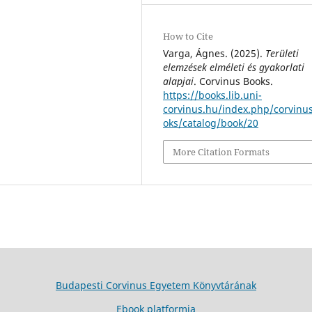
How to Cite
Varga, Ágnes. (2025).
Területi
elemzések elméleti és gyakorlati
alapjai
. Corvinus Books.
https://books.lib.uni-
corvinus.hu/index.php/corvinu
oks/catalog/book/20
More Citation Formats
Budapesti Corvinus Egyetem Könyvtárának
Ebook platformja