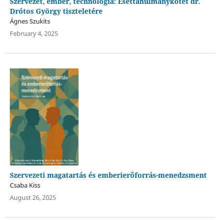
Szervezet, ember, technológia: Esettanulmánykötet dr.
Drótos György tiszteletére
Ágnes Szukits
February 4, 2025
Szervezeti magatartás és emberierőforrás-menedzsment
Csaba Kiss
August 26, 2025