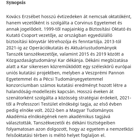
Synopsis
Kovács Erzsébet hosszú évtizedeken át nemcsak oktatóként,
hanem vezetőként is szolgálta a Corvinus Egyetemet és
annak jogelődeit. 1999-től napjainkig a Biztosítási Oktató és
Kutató Csoport vezetője, az országban egyedülálló
biztosítási könyvtár létrehozója és fenntartója. 2013-tól
2021-ig az Operációkutatás és Aktuáriustudományok
Tanszék tanszékvezetője, valamint 2015 és 2019 között a
Közgazdaságtudományi Kar dékánja. Dékáni megbízatása
alatt a Kar sikeresen közreműködött egy széleskörű európai
uniós kutatási projektben, melyben a Veszprémi Pannon
Egyetemmel és a Pécsi Tudományegyetemmel
konzorciumban számos kutatási eredményt hozott létre a
halandóság-modellezés kapcsán. Hosszú éveken át
szenátorként szolgálta a közösség stratégiai érdekeit, 2021-
től a Professzori Testület elnökségi tagja, az első évben
pedig elnöke volt. 2022-ben a Magyar Tudományos
Akadémia elnökségének nem akadémikus tagjává
választották. Tanszékvezetői és dékáni tisztségeiben
folyamatosan azon dolgozott, hogy az egyetem a nemzetközi
felsőoktatási térben is méltó helyet foglaljon el.