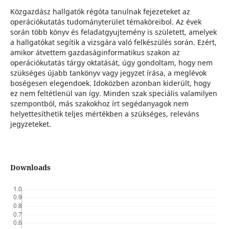
Közgazdász hallgatók régóta tanulnak fejezeteket az
operációkutatás tudományterület témaköreibol. Az évek
során több könyv és feladatgyujtemény is született, amelyek
a hallgatókat segítik a vizsgára való felkészülés során. Ezért,
amikor átvettem gazdaságinformatikus szakon az
operációkutatás tárgy oktatását, úgy gondoltam, hogy nem
szükséges újabb tankönyv vagy jegyzet írása, a meglévok
boségesen elegendoek. Idoközben azonban kiderült, hogy
ez nem feltétlenül van így. Minden szak speciális valamilyen
szempontból, más szakokhoz írt segédanyagok nem
helyettesíthetik teljes mértékben a szükséges, releváns
jegyzeteket.
Downloads